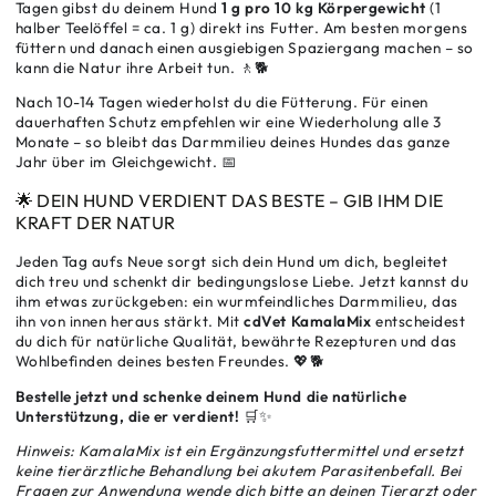
Tagen gibst du deinem Hund
1 g pro 10 kg Körpergewicht
(1
halber Teelöffel = ca. 1 g) direkt ins Futter. Am besten morgens
füttern und danach einen ausgiebigen Spaziergang machen – so
kann die Natur ihre Arbeit tun. 🚶🐕
Nach 10-14 Tagen wiederholst du die Fütterung. Für einen
dauerhaften Schutz empfehlen wir eine Wiederholung alle 3
Monate – so bleibt das Darmmilieu deines Hundes das ganze
Jahr über im Gleichgewicht. 📅
🌟 DEIN HUND VERDIENT DAS BESTE – GIB IHM DIE
KRAFT DER NATUR
Jeden Tag aufs Neue sorgt sich dein Hund um dich, begleitet
dich treu und schenkt dir bedingungslose Liebe. Jetzt kannst du
ihm etwas zurückgeben: ein wurmfeindliches Darmmilieu, das
ihn von innen heraus stärkt. Mit
cdVet KamalaMix
entscheidest
du dich für natürliche Qualität, bewährte Rezepturen und das
Wohlbefinden deines besten Freundes. 💖🐕
Bestelle jetzt und schenke deinem Hund die natürliche
Unterstützung, die er verdient!
🛒✨
Hinweis: KamalaMix ist ein Ergänzungsfuttermittel und ersetzt
keine tierärztliche Behandlung bei akutem Parasitenbefall. Bei
Fragen zur Anwendung wende dich bitte an deinen Tierarzt oder