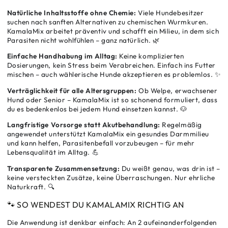
Natürliche Inhaltsstoffe ohne Chemie:
Viele Hundebesitzer
suchen nach sanften Alternativen zu chemischen Wurmkuren.
KamalaMix arbeitet präventiv und schafft ein Milieu, in dem sich
Parasiten nicht wohlfühlen – ganz natürlich. 🌿
Einfache Handhabung im Alltag:
Keine komplizierten
Dosierungen, kein Stress beim Verabreichen. Einfach ins Futter
mischen – auch wählerische Hunde akzeptieren es problemlos. ✨
Verträglichkeit für alle Altersgruppen:
Ob Welpe, erwachsener
Hund oder Senior – KamalaMix ist so schonend formuliert, dass
du es bedenkenlos bei jedem Hund einsetzen kannst. 🐶
Langfristige Vorsorge statt Akutbehandlung:
Regelmäßig
angewendet unterstützt KamalaMix ein gesundes Darmmilieu
und kann helfen, Parasitenbefall vorzubeugen – für mehr
Lebensqualität im Alltag. 💪
Transparente Zusammensetzung:
Du weißt genau, was drin ist –
keine versteckten Zusätze, keine Überraschungen. Nur ehrliche
Naturkraft. 🔍
🐾 SO WENDEST DU KAMALAMIX RICHTIG AN
Die Anwendung ist denkbar einfach: An 2 aufeinanderfolgenden