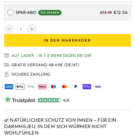
SPAR-ABO
€12.56
€13.95
10% SPAREN
Anzahl
Verringere
Erhöhe
die
die
IN DEN WARENKORB
Menge
Menge
für
für
cdVet
cdVet
AUF LAGER - IN 1-3 WERKTAGEN BEI DIR
KamalaMix
KamalaMix
GRATIS VERSAND AB 69€ (DE/AT)
–
–
Natürliche
Natürliche
SICHERE ZAHLUNG
Kräutermischung
Kräutermischung
für
für
wurmfeindliches
wurmfeindliches
Darmmilieu
Darmmilieu
bei
bei
Hunden
Hunden
|
|
Mit
Mit
🌿 NATÜRLICHER SCHUTZ VON INNEN – FÜR EIN
Saponinen,
Saponinen,
DARMMILIEU, IN DEM SICH WÜRMER NICHT
Bitter-
Bitter-
WOHLFÜHLEN
&amp;
&amp;