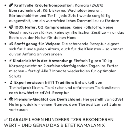
🌾 Kraftvolle Kräuterkomposition:
Kamala (24,8%),
Eberrautenkraut, Kürbiskerne, Wacholderbeeren,
Bärlauchblätter und Torf – jede Zutat wurde sorgfältig
ausgewählt, um ein wurmfeindliches Darmmilieu zu fördern
🍃 100% Natur, 0% Kompromisse:
Keine Füllstoffe, keine
Geschmacksverstärker, keine synthetischen Zusätze – nur das
Beste aus der Natur für deinen Hund
👶 Sanft genug für Welpen:
Die schonende Rezeptur eignet
sich für Hunde jeden Alters, auch für die Kleinsten – so kannst
du von Anfang an vorsorgen
⚡ Kinderleicht in der Anwendung:
Einfach 1 g pro 10 kg
Körpergewicht an 2 aufeinanderfolgenden Tagen ins Futter
mischen – fertig! Alle 3 Monate wiederholen für optimalen
Schutz
🔬 Expertenwissen trifft Tradition:
Entwickelt von
Tierheilpraktikern, Tierärzten und erfahrenen Tierbesitzern
nach bewährter cdVet-Rezeptur
🌍 Premium-Qualität aus Deutschland:
Hergestellt von cdVet
Naturprodukte – einem Namen, dem Tierbesitzer seit Jahren
vertrauen
✅ DARAUF LEGEN HUNDEBESITZER BESONDEREN
WERT – UND GENAU DAS BIETET KAMALAMIX