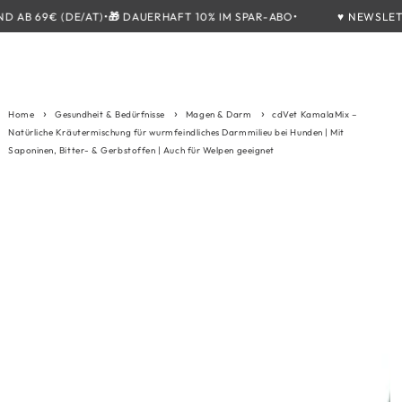
ZUM INHALT
•
•
B 69€ (DE/AT)
🎁
DAUERHAFT 10% IM SPAR-ABO
♥️ NEWSLETTER
SPRINGEN
Home
Gesundheit & Bedürfnisse
Magen & Darm
cdVet KamalaMix –
Natürliche Kräutermischung für wurmfeindliches Darmmilieu bei Hunden | Mit
Saponinen, Bitter- & Gerbstoffen | Auch für Welpen geeignet
ZU DEN
PRODUKTINFORMATIONEN
SPRINGEN