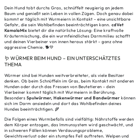
Gerbstoffen
Gerbstoffen
Dein Hund tobt durchs Gras, schnüffelt neugierig an jedem
|
|
Baum und genießt sein Leben in vollen Zügen. Doch genau dabei
Auch
Auch
kommt er täglich mit Wurmeiern in Kontakt – eine unsichtbare
für
für
Gefahr, die sein Wohlbefinden beeinträchtigen kann.
cdVet
Welpen
Welpen
KamalaMix
bietet dir die natürliche Lösung: Eine kraftvolle
geeignet
geeignet
Kräutermischung, die ein wurmfeindliches Darmmilieu schafft
und deinen Vierbeiner von innen heraus stärkt – ganz ohne
aggressive Chemie. 🐕💚
🪱 WÜRMER BEIM HUND – EIN UNTERSCHÄTZTES
THEMA
Würmer sind bei Hunden weitverbreiteter, als viele Besitzer
denken. Ob beim Schnüffeln im Gras, beim Kontakt mit anderen
Hunden oder durch das Fressen von Beutetieren – dein
Vierbeiner kommt täglich mit Wurmeiern in Berührung.
Besonders
Spulwürmer, Hakenwürmer und Bandwürmer
können
sich im Darm ansiedeln und dort das Wohlbefinden deines
Hundes beeinträchtigen. 🌾
Die Folgen eines Wurmbefalls sind vielfältig: Nährstoffe werden
dem Körper entzogen, das Immunsystem wird geschwächt, und
in schweren Fällen können Verdauungsprobleme,
Gewichtsverlust oder ein stumpfes Fell auftreten. Welpen und