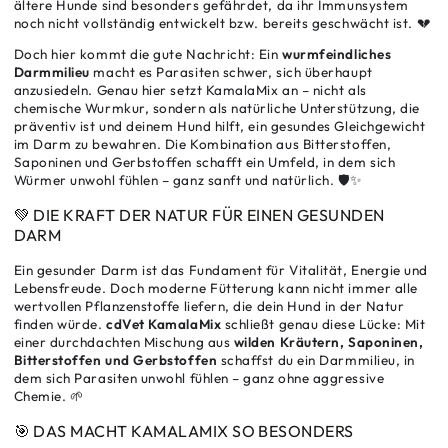
ältere Hunde sind besonders gefährdet, da ihr Immunsystem
noch nicht vollständig entwickelt bzw. bereits geschwächt ist. 💔
Doch hier kommt die gute Nachricht: Ein
wurmfeindliches
Darmmilieu
macht es Parasiten schwer, sich überhaupt
anzusiedeln. Genau hier setzt KamalaMix an – nicht als
chemische Wurmkur, sondern als natürliche Unterstützung, die
präventiv ist und deinem Hund hilft, ein gesundes Gleichgewicht
im Darm zu bewahren. Die Kombination aus Bitterstoffen,
Saponinen und Gerbstoffen schafft ein Umfeld, in dem sich
Würmer unwohl fühlen – ganz sanft und natürlich. 🛡️✨
💚 DIE KRAFT DER NATUR FÜR EINEN GESUNDEN
DARM
Ein gesunder Darm ist das Fundament für Vitalität, Energie und
Lebensfreude. Doch moderne Fütterung kann nicht immer alle
wertvollen Pflanzenstoffe liefern, die dein Hund in der Natur
finden würde.
cdVet KamalaMix
schließt genau diese Lücke: Mit
einer durchdachten Mischung aus
wilden Kräutern, Saponinen,
Bitterstoffen und Gerbstoffen
schaffst du ein Darmmilieu, in
dem sich Parasiten unwohl fühlen – ganz ohne aggressive
Chemie. 🌱
🎯 DAS MACHT KAMALAMIX SO BESONDERS